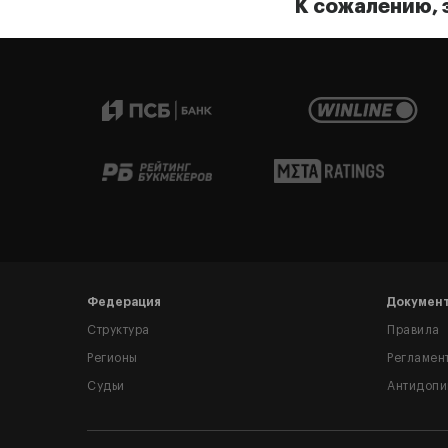
К сожалению, 
Федерация
Докумен
Структура
Правила
Регионы
Регламен
Судьи
Антидопи