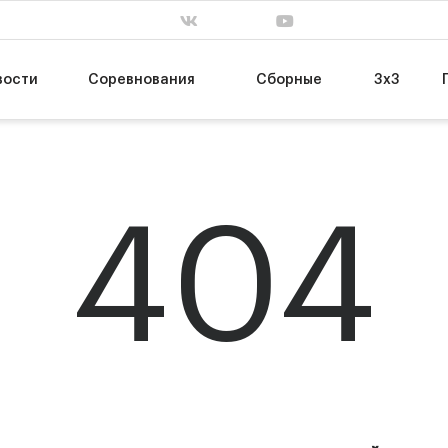
. завершен
сб, 31 янв. завершен
пт, 13 мар. заве
63
55
Т
НИКА-Лузалес
МБА-МАИ
74
89
УГМК
ЦСКА-2
вости
Соревнования
Сборные
3х3
404