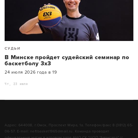
СУДЬИ
В Минске пройдет судейский семинар по
баскетболу 3х3
24 июля 2026 года в 19
Чт, 23 июля
Адрес: 644008, г.Омск, Проспект Мира, 1а. Телефон/факс 8 (3812) 65-
06-57. E-mail: neftbasket1965@mail.ru. Команда проводит
официальные матчи в игровом зале АНО СК "ЦОП "Авангард" (г.