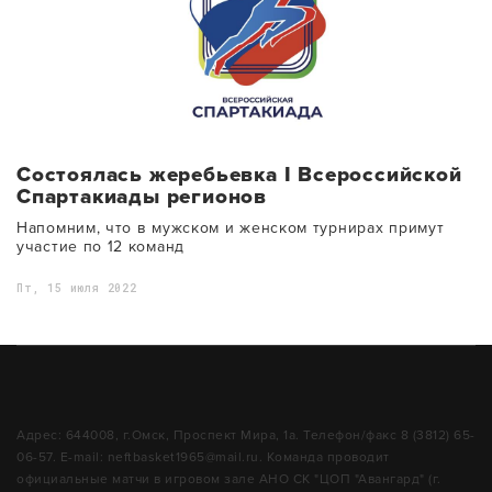
Состоялась жеребьевка I Всероссийской
Спартакиады регионов
Напомним, что в мужском и женском турнирах примут
участие по 12 команд
Пт, 15 июля 2022
Адрес: 644008, г.Омск, Проспект Мира, 1а. Телефон/факс 8 (3812) 65-
06-57. E-mail: neftbasket1965@mail.ru. Команда проводит
официальные матчи в игровом зале АНО СК "ЦОП "Авангард" (г.