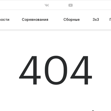
. завершен
сб, 31 янв. завершен
пт, 13 мар. заве
63
55
Т
НИКА-Лузалес
МБА-МАИ
74
89
УГМК
ЦСКА-2
вости
Соревнования
Сборные
3х3
404