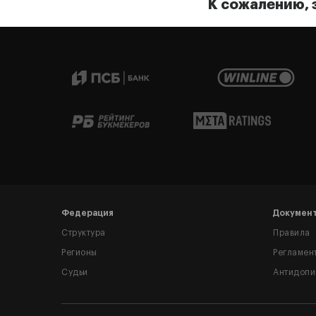
К сожалению, 
Федерация
Докумен
Структура
Правила
Регионы
Регламен
Судьи
Антидопи