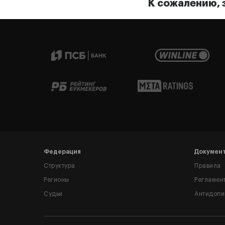
К сожалению, 
Федерация
Докумен
Структура
Правила
Регионы
Регламен
Судьи
Антидопи