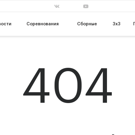
. завершен
сб, 31 янв. завершен
пт, 13 мар. заве
63
55
Т
НИКА-Лузалес
МБА-МАИ
74
89
УГМК
ЦСКА-2
вости
Соревнования
Сборные
3х3
404