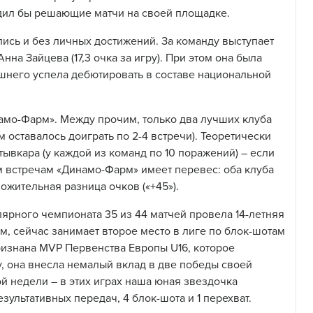
дил бы решающие матчи на своей площадке.
ись и без личных достижений. За команду выступает
на Зайцева (17,3 очка за игру). При этом она была
шнего успела дебютировать в составе национальной
мо-Фарм». Между прочим, только два лучших клуба
 оставалось доиграть по 2-4 встречи). Теоретически
тывкара (у каждой из команд по 10 поражений) – если
м встречам «Динамо-Фарм» имеет перевес: оба клуба
ожительная разница очков («+45»).
лярного чемпионата 35 из 44 матчей провела 14-летняя
им, сейчас занимает второе место в лиге по блок-шотам
признана MVP Первенства Европы U16, которое
, она внесла немалый вклад в две победы своей
 недели – в этих играх наша юная звездочка
езультативных передач, 4 блок-шота и 1 перехват.