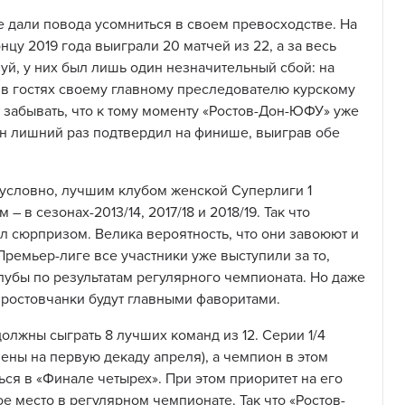
е дали повода усомниться в своем превосходстве. На
нцу 2019 года выиграли 20 матчей из 22, а за весь
уй, у них был лишь один незначительный сбой: на
в гостях своему главному преследователю курскому
ит забывать, что к тому моменту «Ростов-Дон-ЮФУ» уже
он лишний раз подтвердил на финише, выиграв обе
зусловно, лучшим клубом женской Суперлиги 1
 в сезонах-2013/14, 2017/18 и 2018/19. Так что
ал сюрпризом. Велика вероятность, что они завоюют и
Премьер-лиге все участники уже выступили за то,
лубы по результатам регулярного чемпионата. Но даже
, ростовчанки будут главными фаворитами.
олжны сыграть 8 лучших команд из 12. Серии 1/4
ены на первую декаду апреля), а чемпион в этом
ься в «Финале четырех». При этом приоритет на его
 место в регулярном чемпионате. Так что «Ростов-