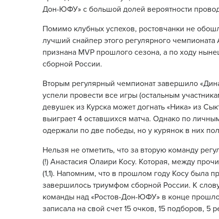
Дон-ЮФУ» с большой долей вероятности прово
Помимо клубных успехов, ростовчанки не обошл
лучший снайпер этого регулярного чемпионата Ан
признана MVP прошлого сезона, а по ходу ныне
сборной России.
Вторым регулярный чемпионат завершило «Дина
успели провести все игры (остальным участникам
девушек из Курска может догнать «Ника» из Сык
выиграет 4 оставшихся матча. Однако по личны
одержали по две победы, но у курянок в них пол
Нельзя не отметить, что за вторую команду регу
(!) Анастасия Олаири Косу. Которая, между проч
(1,1). Напомним, что в прошлом году Косу была 
завершилось триумфом сборной России. К слову
команды над «Ростов-Дон-ЮФУ» в конце прошлой
записала на свой счет 15 очков, 15 подборов, 5 р