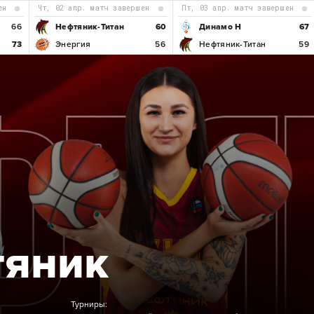
ен
чт, 02 апр. матч завершен
пт, 03 апр. матч завершен
66
Нефтяник-Титан
60
Динамо Н
67
73
Энергия
56
Нефтяник-Титан
59
Б
тяник
Турниры: