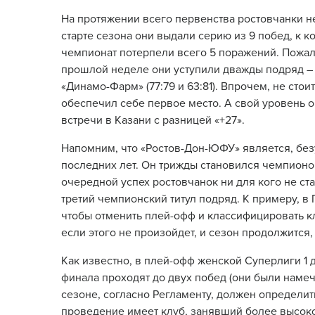
На протяжении всего первенства ростовчанки н
старте сезона они выдали серию из 9 побед, к ко
чемпионат потерпели всего 5 поражений. Пожал
прошлой неделе они уступили дважды подряд – 
«Динамо-Фарм» (77:79 и 63:81). Впрочем, не сто
обеспечил себе первое место. А свой уровень 
встречи в Казани с разницей «+27».
Напомним, что «Ростов-Дон-ЮФУ» является, бе
последних лет. Он трижды становился чемпионом –
очередной успех ростовчанок ни для кого не ст
третий чемпионский титул подряд. К примеру, в 
чтобы отменить плей-офф и классифицировать к
если этого не произойдет, и сезон продолжится
Как известно, в плей-офф женской Суперлиги 1 д
финала проходят до двух побед (они были намеч
сезоне, согласно Регламенту, должен определит
проведение имеет клуб, занявший более высокое