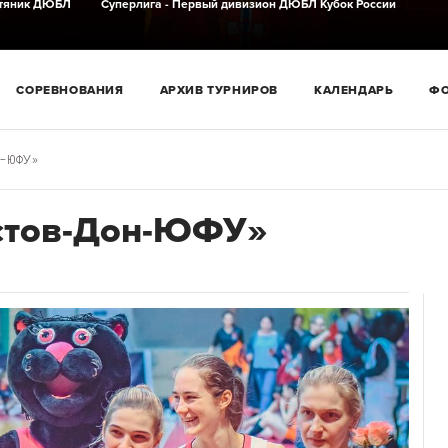
тяник ДЮБЛ
Суперлига - Первый дивизион
ДЮБЛ
Кубок России
СОРЕВНОВАНИЯ
АРХИВ ТУРНИРОВ
КАЛЕНДАРЬ
Ф
-ЮФУ»
стов-Дон-ЮФУ»